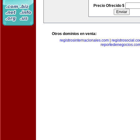
Precio Ofrecido $
Otros dominios en venta:
registrosinternacionales.com
|
registrosocial.c
reportedenegocios.co