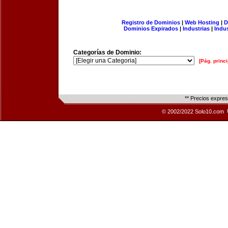
Registro de Dominios
|
Web Hosting
|
D
Dominios Expirados
|
Industrias
|
Indu
Categorías de Dominio:
[Pág. princi
** Precios expre
© 2002/2022 Solo10.com