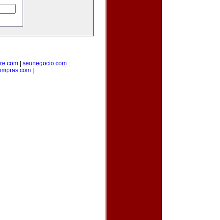
re.com
|
seunegocio.com
|
compras.com
|