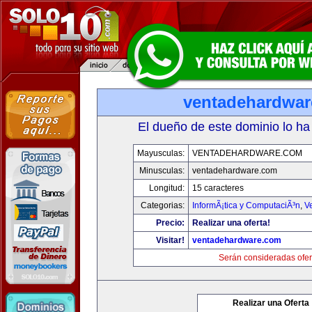
ventadehardwa
El dueño de este dominio lo ha
Mayusculas:
VENTADEHARDWARE.COM
Minusculas:
ventadehardware.com
Longitud:
15 caracteres
Categorias:
InformÃ¡tica y ComputaciÃ³n
,
V
Precio:
Realizar una oferta!
Visitar!
ventadehardware.com
Serán consideradas ofer
Realizar una Oferta