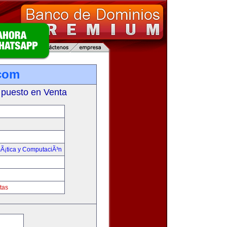
.com
 puesto en Venta
mÃ¡tica y ComputaciÃ³n
tas