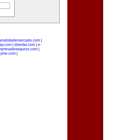
analistademercado.com
|
ay.com
|
disertar.com
|
e-
mpresadeseguros.com
|
pyme.com
|