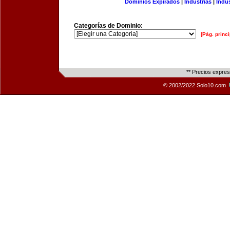
Dominios Expirados
|
Industrias
|
Indu
Categorías de Dominio:
[Pág. princi
** Precios expre
© 2002/2022 Solo10.com