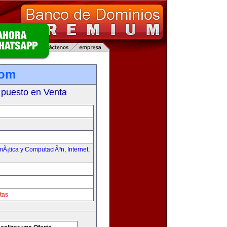
com
 puesto en Venta
rmÃ¡tica y ComputaciÃ³n
,
Internet
,
tas