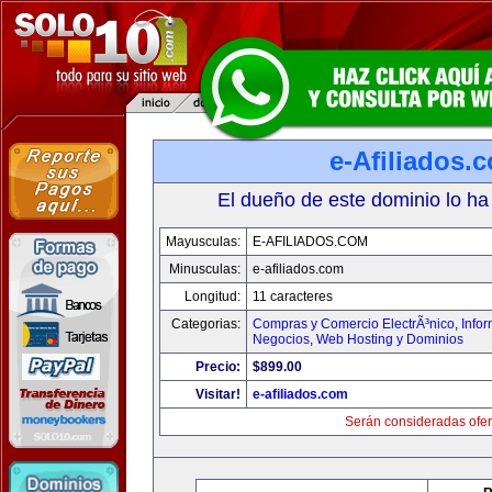
e-Afiliados.
El dueño de este dominio lo ha
Mayusculas:
E-AFILIADOS.COM
Minusculas:
e-afiliados.com
Longitud:
11 caracteres
Categorias:
Compras y Comercio ElectrÃ³nico
,
Info
Negocios
,
Web Hosting y Dominios
Precio:
$899.00
Visitar!
e-afiliados.com
Serán consideradas ofer