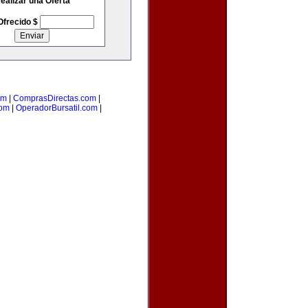
ealizar una Oferta
Ofrecido $
om
|
ComprasDirectas.com
|
com
|
OperadorBursatil.com
|