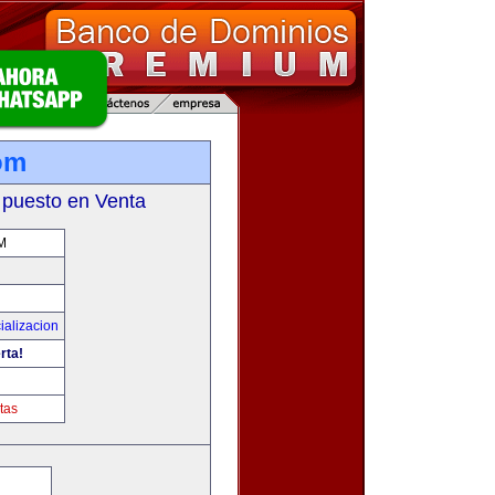
om
 puesto en Venta
M
ializacion
rta!
tas