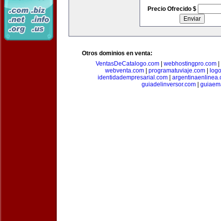
Precio Ofrecido $
Otros dominios en venta:
VentasDeCatalogo.com
|
webhostingpro.com
|
webventa.com
|
programatuviaje.com
|
log
identidadempresarial.com
|
argentinaenlinea
guiadelinversor.com
|
guiaem