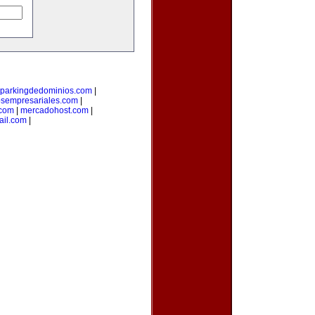
parkingdedominios.com
|
osempresariales.com
|
.com
|
mercadohost.com
|
ail.com
|