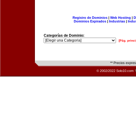
Registro de Dominios
|
Web Hosting
|
D
Dominios Expirados
|
Industrias
|
Indu
Categorías de Dominio:
[Pág. princi
** Precios expre
© 2002/2022 Solo10.com