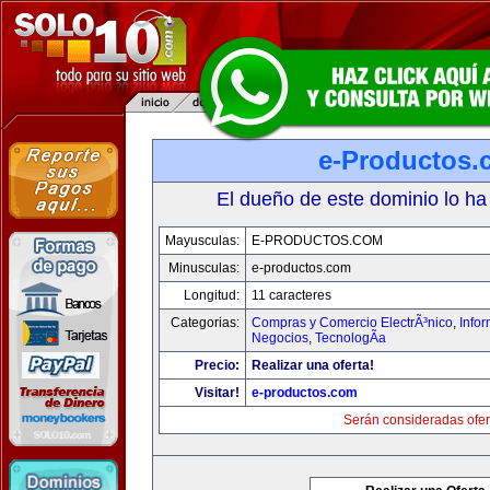
e-Productos.
El dueño de este dominio lo ha
Mayusculas:
E-PRODUCTOS.COM
Minusculas:
e-productos.com
Longitud:
11 caracteres
Categorias:
Compras y Comercio ElectrÃ³nico
,
Info
Negocios
,
TecnologÃ­a
Precio:
Realizar una oferta!
Visitar!
e-productos.com
Serán consideradas ofer