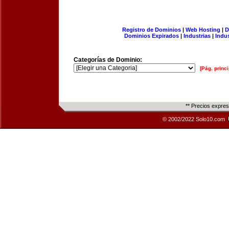
Registro de Dominios
|
Web Hosting
|
D
Dominios Expirados
|
Industrias
|
Indu
Categorías de Dominio:
[Pág. princi
** Precios expre
© 2002/2022 Solo10.com