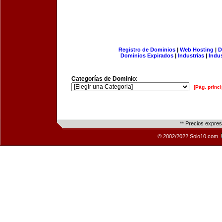
Registro de Dominios
|
Web Hosting
|
D
Dominios Expirados
|
Industrias
|
Indu
Categorías de Dominio:
[Pág. princi
** Precios expre
© 2002/2022 Solo10.com