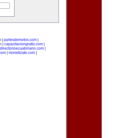
m
|
partesdemotos.com
|
m
|
capacitaciongratis.com
|
directorioecuatoriano.com
|
.com
|
monetizate.com
|
|