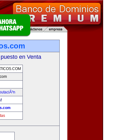
cos.com
 puesto en Venta
TICOS.COM
.com
putaciÃ³n
a!
os.com
tas