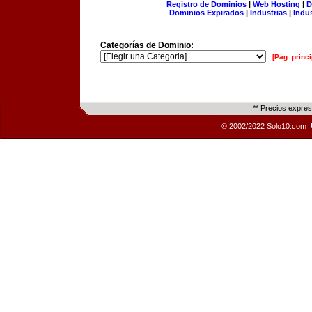
Registro de Dominios
|
Web Hosting
|
D
Dominios Expirados
|
Industrias
|
Indu
Categorías de Dominio:
[Pág. princi
** Precios expre
© 2002/2022 Solo10.com