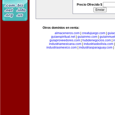
Precio Ofrecido $
Otros dominios en venta:
almaceneros.com
|
creatujuego.com
|
guia
guiaespiritual.net
|
guiainmo.com
|
guiainmueb
guiaproveedores.com
|
hubdenegocios.com
|
i
industriamexicana.com
|
industriasbolivia.com
industriasmexico.com
|
industriasparaguay.com
|