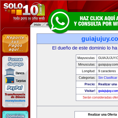
guiajujuy.c
El dueño de este dominio lo ha
Mayusculas:
GUIAJUJUY.
Minusculas:
guiajujuy.com
Longitud:
9 caracteres
Categorias:
Sin Clasificar
Precio:
Realizar una 
Visitar!
guiajujuy.co
Serán consideradas ofer
Realizar una Oferta