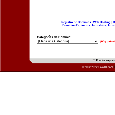
Registro de Dominios
|
Web Hosting
|
D
Dominios Expirados
|
Industrias
|
Indu
Categorías de Dominio:
[Pág. princi
** Precios expre
© 2002/2022 Solo10.com