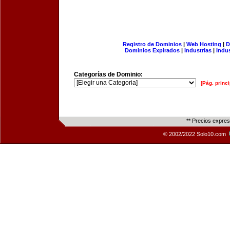
Registro de Dominios
|
Web Hosting
|
D
Dominios Expirados
|
Industrias
|
Indu
Categorías de Dominio:
[Pág. princi
** Precios expre
© 2002/2022 Solo10.com