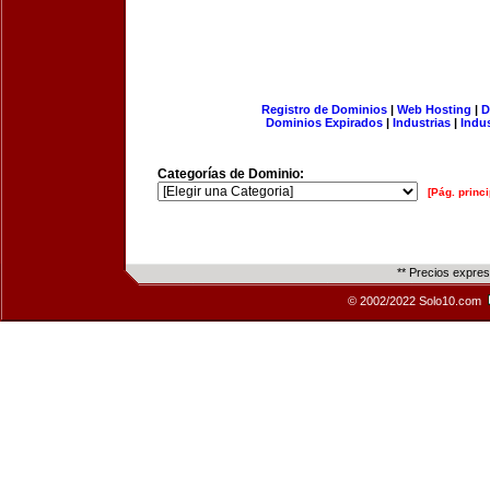
Registro de Dominios
|
Web Hosting
|
D
Dominios Expirados
|
Industrias
|
Indu
Categorías de Dominio:
[Pág. princi
** Precios expre
© 2002/2022 Solo10.com