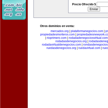
Precio Ofrecido $
Otros dominios en venta:
mercados.org
|
plataformanegocios.com
|
p
propiedadesmorteros.com
|
propiedadesnewyork.c
|
rioprimero.com
|
rodadadenegociosvirtual.com
rodadasdenegocios.org
|
rodadasdenego
rodadavirtualdenegocios.com
|
rondasdenegocios
ruedasdenegocios.org
|
ruedavirtual.com
|
rue