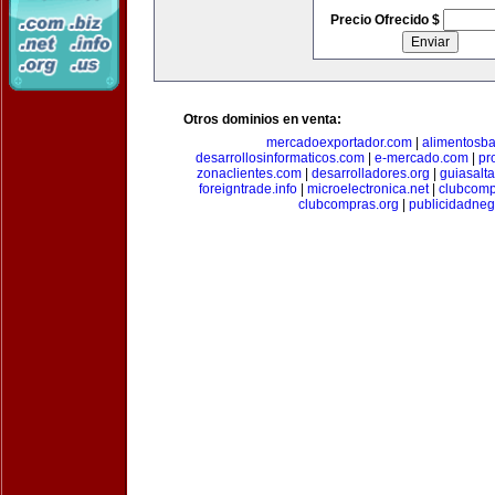
Precio Ofrecido $
Otros dominios en venta:
mercadoexportador.com
|
alimentosb
desarrollosinformaticos.com
|
e-mercado.com
|
pr
zonaclientes.com
|
desarrolladores.org
|
guiasalt
foreigntrade.info
|
microelectronica.net
|
clubcom
clubcompras.org
|
publicidadne