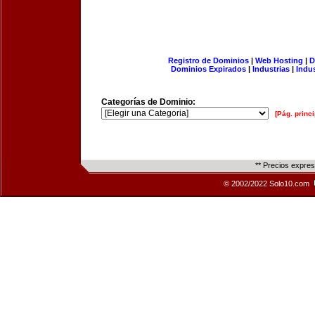
Registro de Dominios
|
Web Hosting
|
D
Dominios Expirados
|
Industrias
|
Indu
Categorías de Dominio:
[Pág. princi
** Precios expre
© 2002/2022 Solo10.com