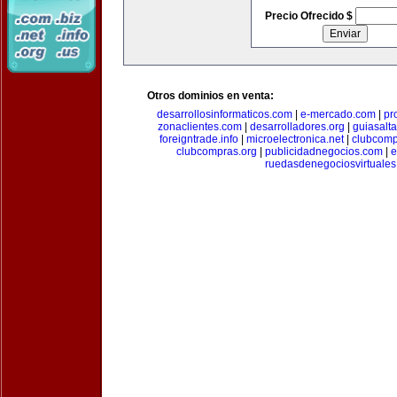
Precio Ofrecido $
Otros dominios en venta:
desarrollosinformaticos.com
|
e-mercado.com
|
pr
zonaclientes.com
|
desarrolladores.org
|
guiasalt
foreigntrade.info
|
microelectronica.net
|
clubcom
clubcompras.org
|
publicidadnegocios.com
|
e
ruedasdenegociosvirtuale