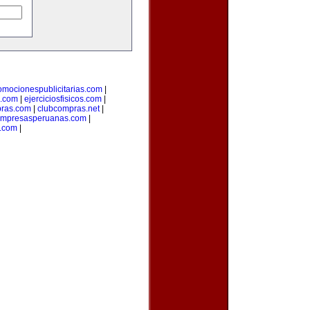
omocionespublicitarias.com
|
a.com
|
ejerciciosfisicos.com
|
pras.com
|
clubcompras.net
|
mpresasperuanas.com
|
s.com
|