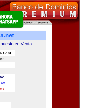
a.net
 puesto en Venta
NICA.NET
net
ta!
.net
tas