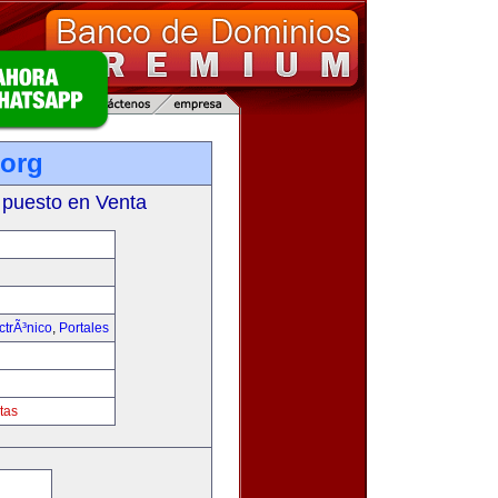
org
 puesto en Venta
trÃ³nico
,
Portales
tas