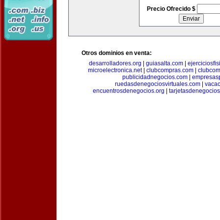
Precio Ofrecido $
Otros dominios en venta:
desarrolladores.org
|
guiasalta.com
|
ejerciciosfi
microelectronica.net
|
clubcompras.com
|
clubcom
publicidadnegocios.com
|
empresas
ruedasdenegociosvirtuales.com
|
vacac
encuentrosdenegocios.org
|
tarjetasdenegocio