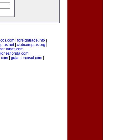
sicos.com
|
foreigntrade.info
|
pras.net
|
clubcompras.org
|
peruanas.com
|
ionesflorida.com
|
s.com
|
guiamercosul.com
|