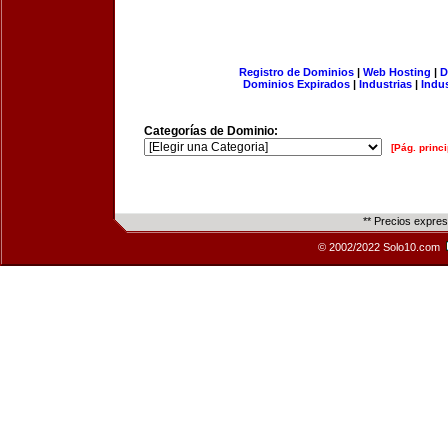
Registro de Dominios
|
Web Hosting
|
D
Dominios Expirados
|
Industrias
|
Indu
Categorías de Dominio:
[Pág. princi
** Precios expre
© 2002/2022 Solo10.com