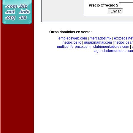
Precio Ofrecido $
Otros dominios en venta:
empleosweb.com
|
mercados.mx
|
exitosos.ne
negocios.io
|
guiapinamar.com
|
negociosa
multiconference.com
|
clubimportadores.com
|
agendadereuniones.co