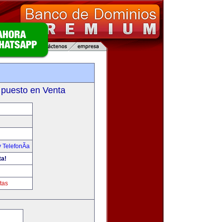
 puesto en Venta
 TelefonÃ­a
ta!
tas