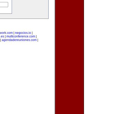
twork.com
|
negocios.io
|
.es
|
multiconference.com
|
|
agendadereuniones.com
|