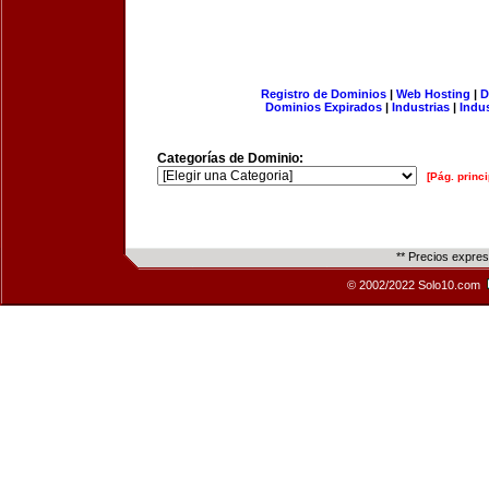
Registro de Dominios
|
Web Hosting
|
D
Dominios Expirados
|
Industrias
|
Indu
Categorías de Dominio:
[Pág. princi
** Precios expre
© 2002/2022 Solo10.com