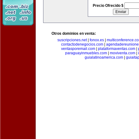
Precio Ofrecido $
Otros dominios en venta:
suscripciones.net
|
fonox.es
|
multiconference.c
contactodenegocios.com
|
agendadereunione
ventasporemail.com
|
plataformaventas.com
|
paraguayinmuebles.com
|
moviventa.com
|
guialatinoamerica.com
|
guiait