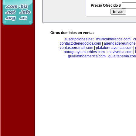
Precio Ofrecido $
Otros dominios en venta:
suscripciones.net
|
multiconference.com
|
c
contactodenegocios.com
|
agendadereunione
ventasporemail.com
|
plataformaventas.com
|
paraguayinmuebles.com
|
moviventa.com
|
guialatinoamerica.com
|
guiaitapema.co