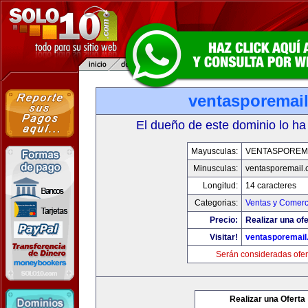
ventasporemai
El dueño de este dominio lo ha
Mayusculas:
VENTASPOREM
Minusculas:
ventasporemail
Longitud:
14 caracteres
Categorias:
Ventas y Comerc
Precio:
Realizar una ofe
Visitar!
ventasporemail
Serán consideradas ofer
Realizar una Oferta