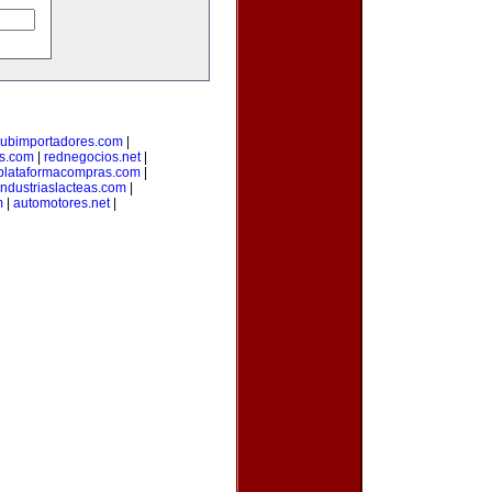
lubimportadores.com
|
s.com
|
rednegocios.net
|
plataformacompras.com
|
industriaslacteas.com
|
m
|
automotores.net
|