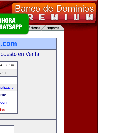
l.com
 puesto en Venta
AIL.COM
.com
ializacion
rta!
.com
tas