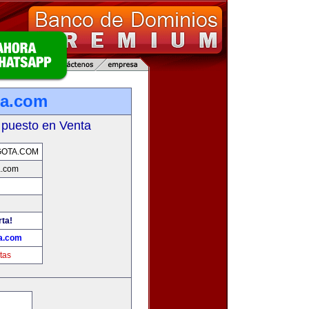
ta.com
 puesto en Venta
GOTA.COM
a.com
rta!
a.com
tas