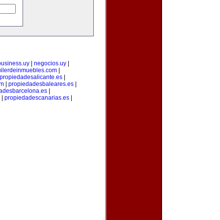
business.uy
|
negocios.uy
|
uilerdeinmuebles.com
|
propiedadesalicante.es
|
om
|
propiedadesbaleares.es
|
adesbarcelona.es
|
|
propiedadescanarias.es
|