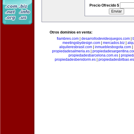
Precio Ofrecido $
Otros dominios en venta:
fiambres.com
|
desarrollodevideojuegos.com
|
meetingsbydesign.com
|
mercados.biz
|
alq
alquileresbrasil.com
|
inmueblesbogota.com
|
propiedadesalmeria.es
|
propiedadesargentina.c
propiedadesbarcelona.com.es
|
propied
propiedadesbenidorm.es
|
propiedadesbilbao.es