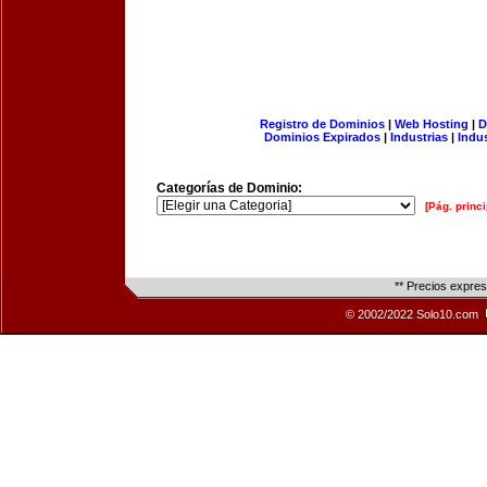
Registro de Dominios
|
Web Hosting
|
D
Dominios Expirados
|
Industrias
|
Indu
Categorías de Dominio:
[Pág. princi
** Precios expre
© 2002/2022 Solo10.com