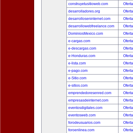
construyetusitioweb.com
Oferta
desarrolladores.org
Oferta
desarrolloseninternet.com
Oferta
desarrollowebfreelance.com
Oferta
DominiosMexico.com
Oferta
e-cargas.com
Oferta
e-descargas.com
Oferta
e-Honduras.com
Oferta
e-lista.com
Oferta
e-pago.com
Oferta
e-Sitio.com
Oferta
e-sitios.com
Oferta
emprendedoresenred.com
Oferta
empresasdeinternet.com
Oferta
eventosdigitales.com
Oferta
eventosweb.com
Oferta
forodeusuarios.com
Oferta
foroenlinea.com
Oferta