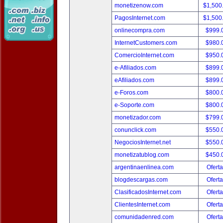
monetizenow.com
$1,500
PagosInternet.com
$1,500
onlinecompra.com
$999.
InternetCustomers.com
$980.
ComercioInternet.com
$950.
e-Afiliados.com
$899.
eAfiliados.com
$899.
e-Foros.com
$800.
e-Soporte.com
$800.
monetizador.com
$799.
conunclick.com
$550.
NegociosInternet.net
$550.
monetizatublog.com
$450.
argentinaenlinea.com
Oferta
blogdescargas.com
Oferta
ClasificadosInternet.com
Oferta
ClientesInternet.com
Oferta
comunidadenred.com
Oferta